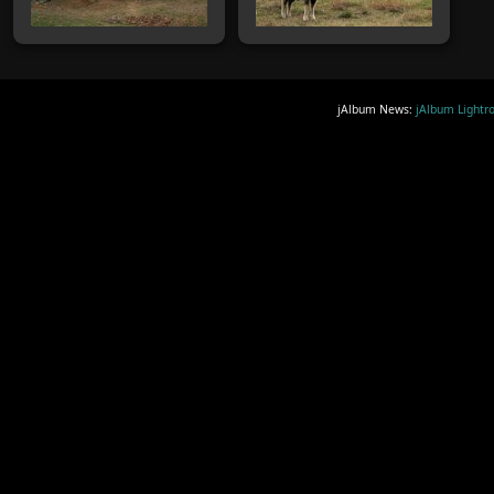
jAlbum News:
jAlbum Lightr